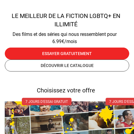
LE MEILLEUR DE LA FICTION LGBTQ+ EN
ILLIMITÉ
Des films et des séries qui nous ressemblent pour
6.99€/mois
ESSAYER GRATUITEMENT
DÉCOUVRIR LE CATALOGUE
Choisissez votre offre
7 JOURS D'ESSAI GRATUIT
7 JOURS D'ESS