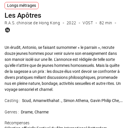
Longs métrages
Les Apôtres
R.A.S. chinoise de Hong Kong
2022
VOST
82 min
Un érudit, Antonio, se faisant surnommer « le parrain », recrute
douze jeunes hommes pour venir suivre son enseignement dans
son manoir isolé sur une île. L'annonce est rédigée de telle sorte
qu'elle n’attire que de jeunes hommes homosexuels. Mais la quête
de la sagesse a un prix : les douze élus vont devoir se confronter à
divers pratiques mêlant discussions philosophiques, promenade
nus en pleine nature, bondage, activités sexuelles et autre rites. Un
voyage sensoriel et charnel.
Casting :
Scud
Amanwithahat .
Simon Athena
Gavin Philip Che
Mil
Genres :
Drame
Charme
Récompenses