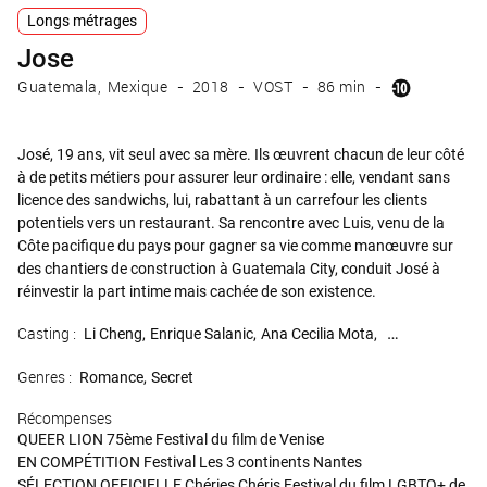
Longs métrages
Jose
Guatemala
Mexique
2018
VOST
86 min
José, 19 ans, vit seul avec sa mère. Ils œuvrent chacun de leur côté
à de petits métiers pour assurer leur ordinaire : elle, vendant sans
licence des sandwichs, lui, rabattant à un carrefour les clients
potentiels vers un restaurant. Sa rencontre avec Luis, venu de la
Côte pacifique du pays pour gagner sa vie comme manœuvre sur
des chantiers de construction à Guatemala City, conduit José à
réinvestir la part intime mais cachée de son existence.
Casting :
Li Cheng
Enrique Salanic
Ana Cecilia Mota
Manolo Herrera
Genres :
Romance
Secret
Récompenses
QUEER LION 75ème Festival du film de Venise
EN COMPÉTITION Festival Les 3 continents Nantes
SÉLECTION OFFICIELLE Chéries Chéris Festival du film LGBTQ+ de