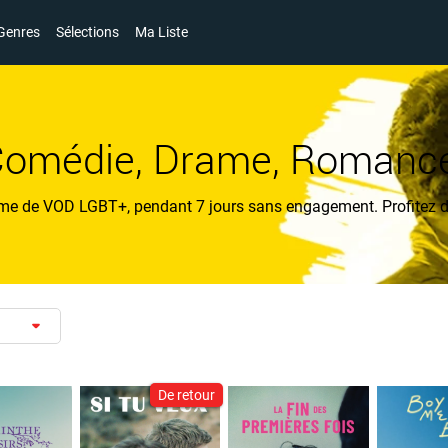
Genres
Sélections
Ma Liste
Comédie, Drame, Romance
me de VOD LGBT+, pendant 7 jours sans engagement. Profitez du p
De retour