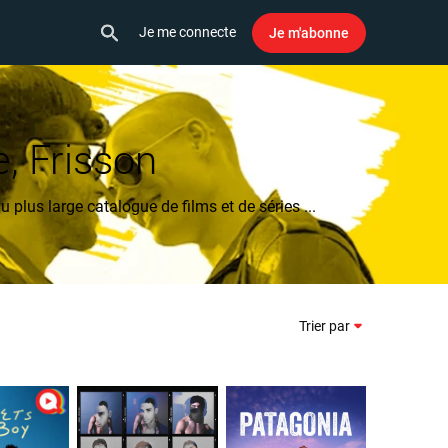
Je me connecte
Je m'abonne
, Frisson
lus large catalogue de films et de séries ...
Trier par