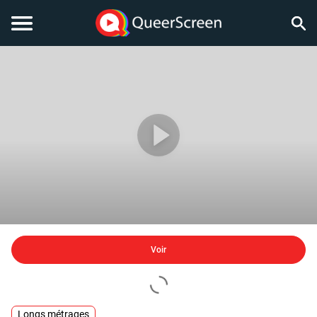
Voir
Longs métrages