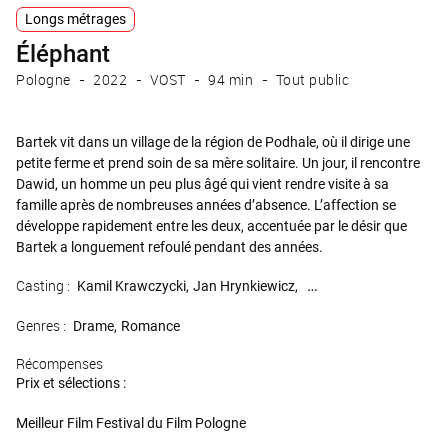
Longs métrages
Éléphant
Pologne
2022
VOST
94 min
Tout public
Bartek vit dans un village de la région de Podhale, où il dirige une
petite ferme et prend soin de sa mère solitaire. Un jour, il rencontre
Dawid, un homme un peu plus âgé qui vient rendre visite à sa
famille après de nombreuses années d’absence. L’affection se
développe rapidement entre les deux, accentuée par le désir que
Bartek a longuement refoulé pendant des années.
Casting :
Kamil Krawczycki
Jan Hrynkiewicz
Pawel Tomaszewski
Ew
Genres :
Drame
Romance
Récompenses
Prix et sélections :
Meilleur Film Festival du Film Pologne