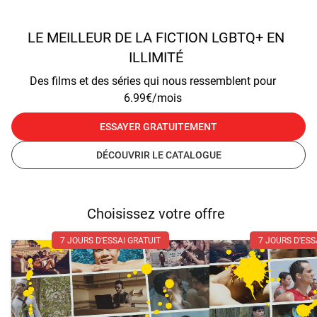
LE MEILLEUR DE LA FICTION LGBTQ+ EN
ILLIMITÉ
Des films et des séries qui nous ressemblent pour
6.99€/mois
ESSAYER GRATUITEMENT
DÉCOUVRIR LE CATALOGUE
Choisissez votre offre
7 JOURS D'ESSAI GRATUIT
7 JOURS D'ESS