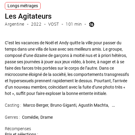
Longs métrages
Les Agitateurs
Argentine
2022
VOST
101 min
C’est les vacances de Noël et Andy quitte la ville pour passer du
temps dans une villa de luxe avec ses meilleurs amis. Le groupe,
composé d’une dizaine de garçons à moitié nus et à priori hétéros,
passe ses journées à jouer aux jeux vidéo, à boire, à nager et à se
faire des farces très portées sur le corps de l’autre. Dans ce
microcosme éloigné de la société, les comportements transgressifs
et hypersexuels prennent rapidement le dessus. Pourtant, l’arrivée
d’un nouveau membre, coïncidant avec la fuite d’une photo très «
hot », suffit pour faire exploser la bonne entente initiale.
Casting :
Marco Berger
Bruno Giganti
Agustín Machta
Franco De la
Genres :
Comédie
Drame
Récompenses
Prix et sélections :