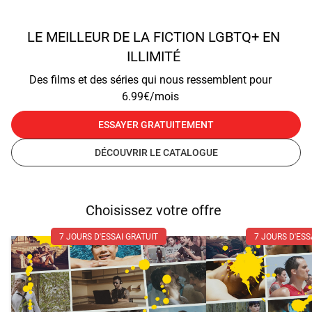
LE MEILLEUR DE LA FICTION LGBTQ+ EN
ILLIMITÉ
Des films et des séries qui nous ressemblent pour
6.99€/mois
ESSAYER GRATUITEMENT
DÉCOUVRIR LE CATALOGUE
Choisissez votre offre
7 JOURS D'ESSAI GRATUIT
7 JOURS D'ESS