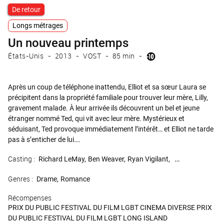
De retour
Longs métrages
Un nouveau printemps
États-Unis
2013
VOST
85 min
Après un coup de téléphone inattendu, Elliot et sa sœur Laura se
précipitent dans la propriété familiale pour trouver leur mère, Lilly,
gravement malade. À leur arrivée ils découvrent un bel et jeune
étranger nommé Ted, qui vit avec leur mère. Mystérieux et
séduisant, Ted provoque immédiatement l’intérêt… et Elliot ne tarde
pas à s’enticher de lui….
Casting :
Richard LeMay
Ben Weaver
Ryan Vigilant
Karmine Alers
S
Genres :
Drame
Romance
Récompenses
PRIX DU PUBLIC FESTIVAL DU FILM LGBT CINEMA DIVERSE PRIX
DU PUBLIC FESTIVAL DU FILM LGBT LONG ISLAND