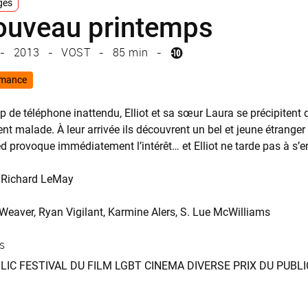
ges
ouveau printemps
2013
VOST
85 min
mance
 de téléphone inattendu, Elliot et sa sœur Laura se précipitent d
ent malade. À leur arrivée ils découvrent un bel et jeune étrange
d provoque immédiatement l’intérêt… et Elliot ne tarde pas à s’en
Richard LeMay
Weaver
Ryan Vigilant
Karmine Alers
S. Lue McWilliams
s
LIC FESTIVAL DU FILM LGBT CINEMA DIVERSE PRIX DU PUBL