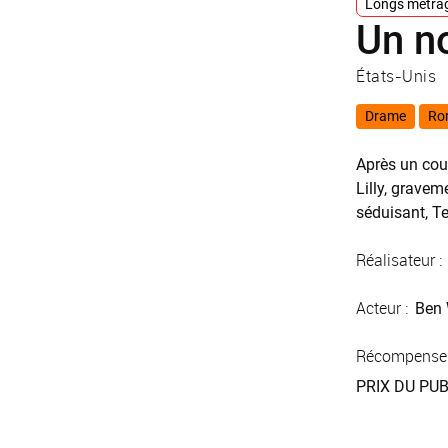
Longs métra
Un n
États-Unis
Drame
Ro
Après un coup
Lilly, gravem
séduisant, Te
Réalisateur :
Acteur :
Ben 
Récompense
PRIX DU PUB