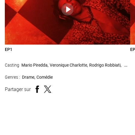
EP1
E
Casting
Mario Piredda
Veronique Charlotte
Rodrigo Robbiati
Ester
Genres :
Drame
Comédie
Partager sur