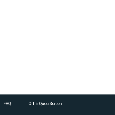
FAQ
Offrir QueerScreen