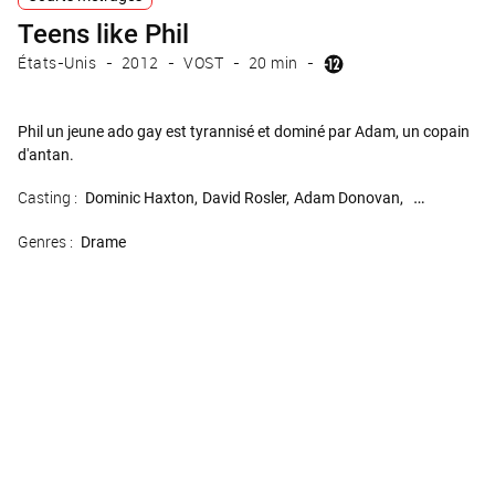
Teens like Phil
États-Unis
2012
VOST
20 min
Phil un jeune ado gay est tyrannisé et dominé par Adam, un copain
d'antan.
Casting :
Dominic Haxton
David Rosler
Adam Donovan
Jake Robbin
Genres :
Drame