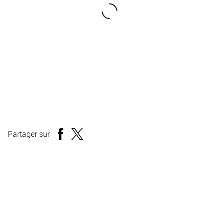
Festival du film LGBT Chéries Chéris Paris
Partager sur