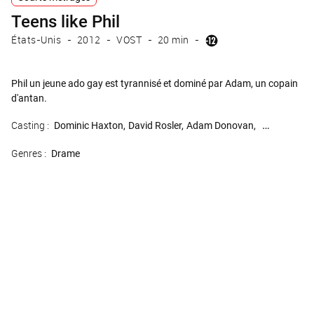
Teens like Phil
États-Unis
2012
VOST
20 min
Phil un jeune ado gay est tyrannisé et dominé par Adam, un copain
d'antan.
Casting :
Dominic Haxton
David Rosler
Adam Donovan
Jake Robbin
Genres :
Drame