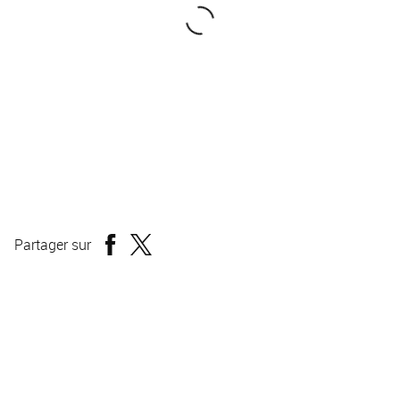
Festival du film LGBT Chéries Chéris Paris
Partager sur