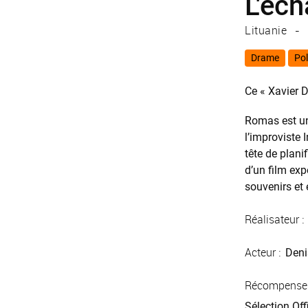
L'éc
Lituanie
Drame
Pol
Ce « Xavier 
Romas est un 
l’improviste 
tête de plani
d’un film ex
souvenirs et
Réalisateur :
Acteur :
Deni
Récompense
Sélection Off