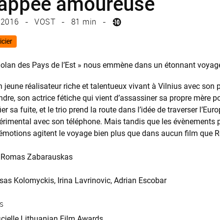
happée amoureuse
2016
VOST
81 min
icier
Dolan des Pays de l’Est » nous emmène dans un étonnant voyag
jeune réalisateur riche et talentueux vivant à Vilnius avec son pet
Indre, son actrice fétiche qui vient d’assassiner sa propre mère
fier sa fuite, et le trio prend la route dans l’idée de traverser 
périmental avec son téléphone. Mais tandis que les évènements pr
 émotions agitent le voyage bien plus que dans aucun film que 
Romas Zabarauskas
sas Kolomyckis
Irina Lavrinovic
Adrian Escobar
s
icielle Lithuanian Film Awards