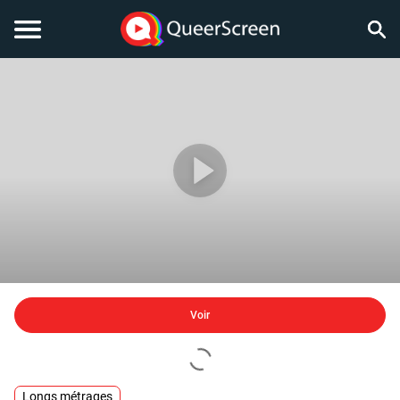
Voir
Longs métrages