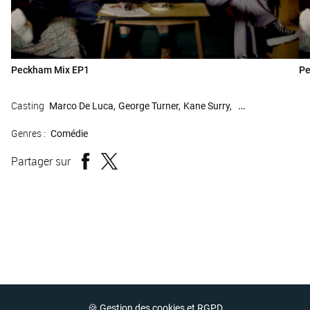
Peckham Mix EP1
Pe
Casting
Marco De Luca
George Turner
Kane Surry
Janak Nirmal
Genres :
Comédie
Partager sur
🍪 Gestion des cookies et RGPD