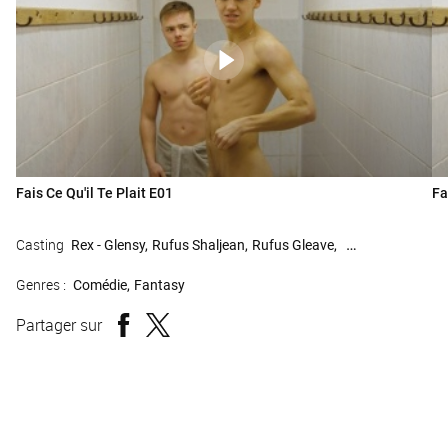
Fais Ce Qu'il Te Plait E01
Fa
Casting
Rex - Glensy
Rufus Shaljean
Rufus Gleave
Jack Armstrong
Genres :
Comédie
Fantasy
Partager sur