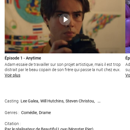
Épisode 1 - Anytime
Ép
Adam essaie de travailler sur son projet artistique, mais il est trop
Ad
distrait par le beau copain de son frère qui passe la nuit chez eux.
su
Voir plus
Vo
Casting
Lee Galea
Will Hutchins
Steven Christou
Jake Hyde
Genres :
Comédie
Drame
Citation :
Par le réalisateur de Beautiful Love (Monster Pier)