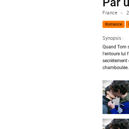
Par 
France
2
Romance
Synopsis :
Quand Tom se
l'entoure lui
secrètement e
chamboulée..