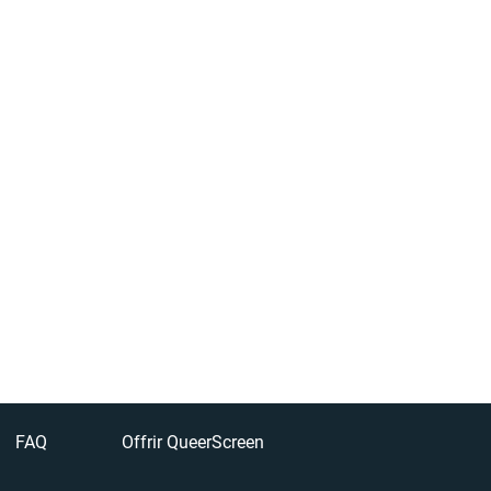
FAQ
Offrir QueerScreen