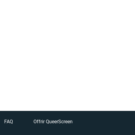
FAQ
Offrir QueerScreen