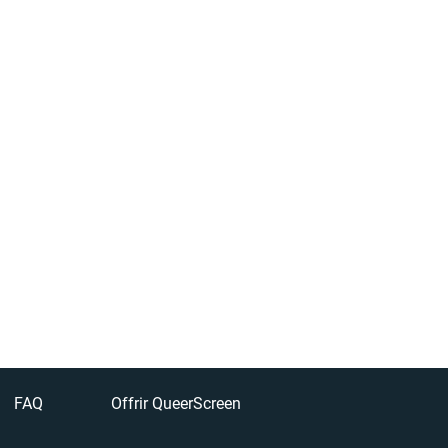
FAQ
Offrir QueerScreen