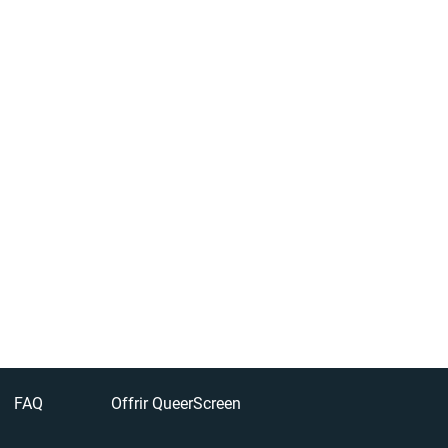
FAQ
Offrir QueerScreen