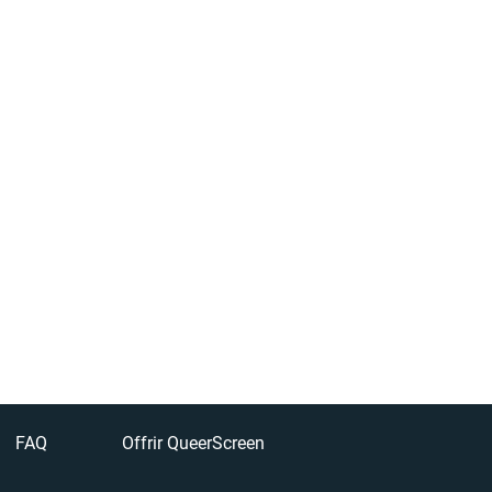
FAQ
Offrir QueerScreen