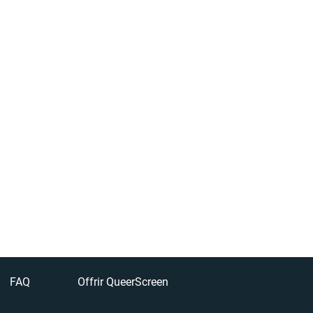
FAQ
Offrir QueerScreen