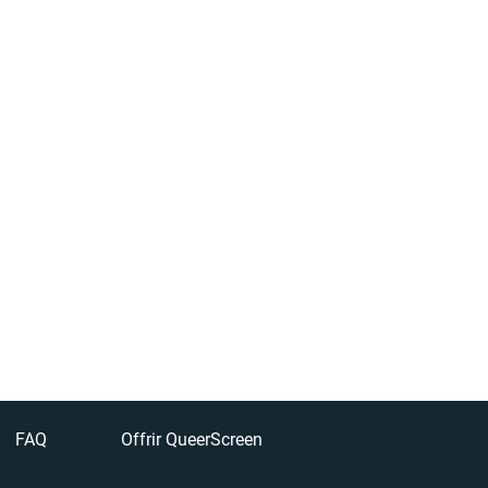
FAQ
Offrir QueerScreen