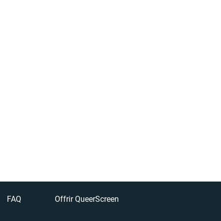
FAQ
Offrir QueerScreen