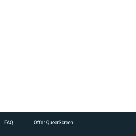
FAQ
Offrir QueerScreen