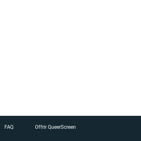
FAQ
Offrir QueerScreen