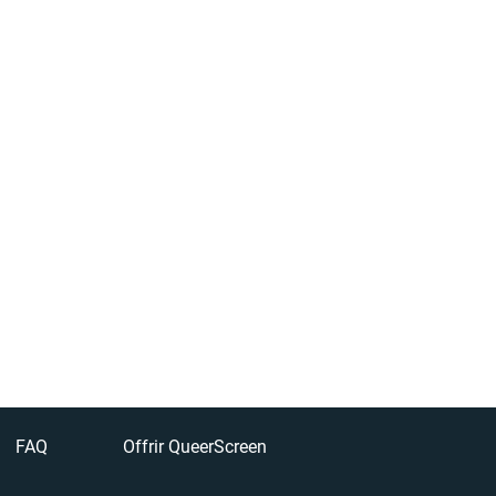
FAQ
Offrir QueerScreen