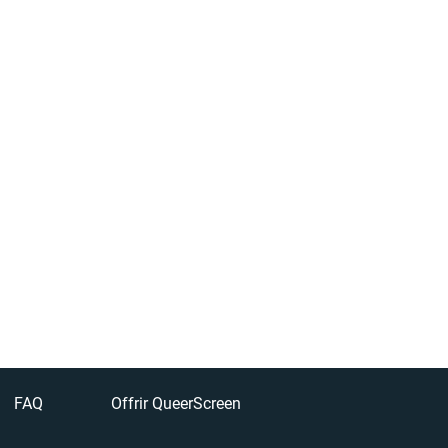
FAQ
Offrir QueerScreen