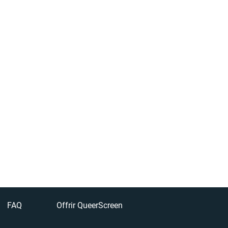
FAQ
Offrir QueerScreen