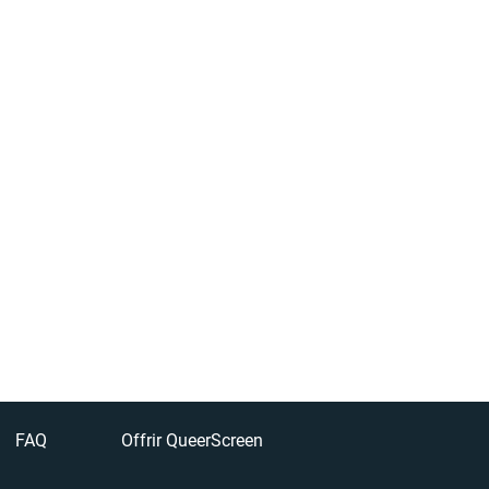
FAQ
Offrir QueerScreen