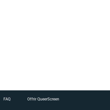
FAQ
Offrir QueerScreen