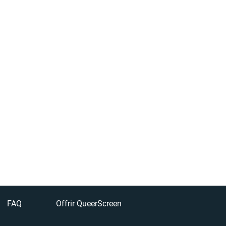
FAQ
Offrir QueerScreen