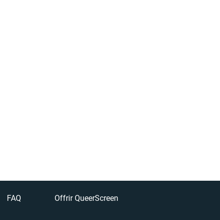
FAQ
Offrir QueerScreen