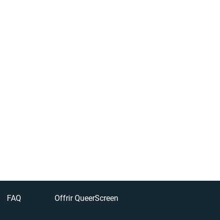
FAQ
Offrir QueerScreen