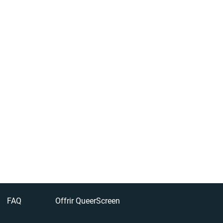
FAQ
Offrir QueerScreen