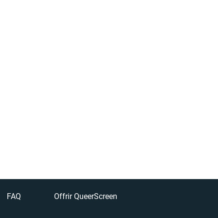
FAQ
Offrir QueerScreen