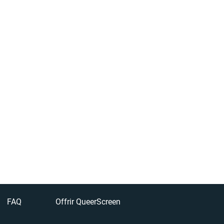
FAQ
Offrir QueerScreen