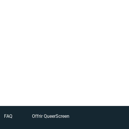
FAQ
Offrir QueerScreen