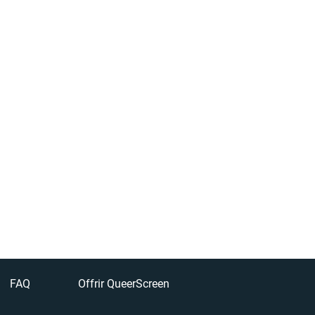
FAQ
Offrir QueerScreen