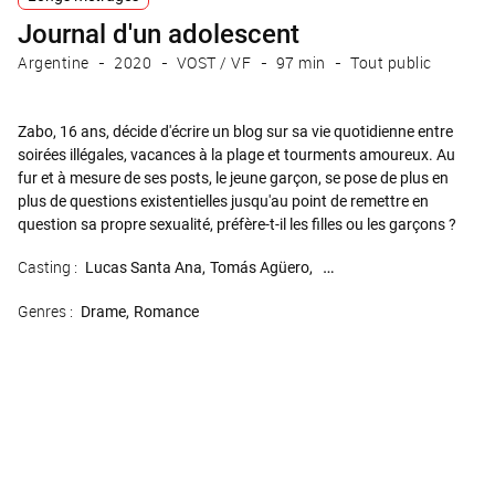
Journal d'un adolescent
Argentine
2020
VOST / VF
97 min
Tout public
Zabo, 16 ans, décide d'écrire un blog sur sa vie quotidienne entre
soirées illégales, vacances à la plage et tourments amoureux. Au
fur et à mesure de ses posts, le jeune garçon, se pose de plus en
plus de questions existentielles jusqu'au point de remettre en
question sa propre sexualité, préfère-t-il les filles ou les garçons ?
Casting :
Lucas Santa Ana
Tomás Agüero
Lía Bagnoli Lía Bagnoli
Gr
Genres :
Drame
Romance