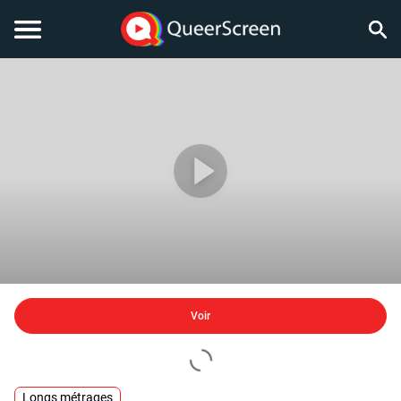
Voir
Longs métrages