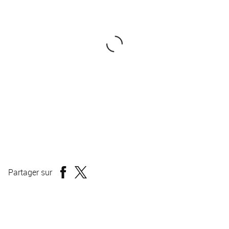
Festival du film LGBT Chéries Chéris Paris
Partager sur