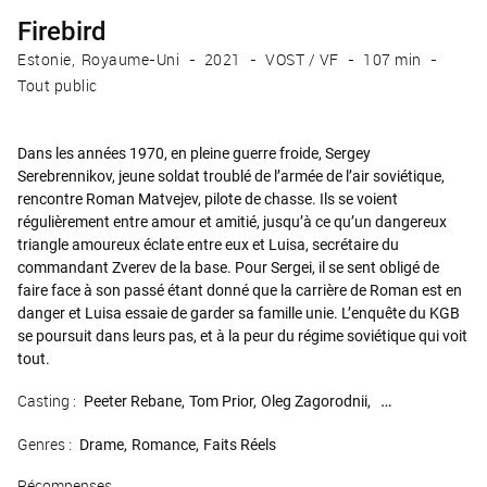
Firebird
Estonie
Royaume-Uni
2021
VOST / VF
107 min
Tout public
Dans les années 1970, en pleine guerre froide, Sergey
Serebrennikov, jeune soldat troublé de l’armée de l’air soviétique,
rencontre Roman Matvejev, pilote de chasse. Ils se voient
régulièrement entre amour et amitié, jusqu’à ce qu’un dangereux
triangle amoureux éclate entre eux et Luisa, secrétaire du
commandant Zverev de la base. Pour Sergei, il se sent obligé de
faire face à son passé étant donné que la carrière de Roman est en
danger et Luisa essaie de garder sa famille unie. L’enquête du KGB
se poursuit dans leurs pas, et à la peur du régime soviétique qui voit
tout.
Casting :
Peeter Rebane
Tom Prior
Oleg Zagorodnii
Diana Pozharsk
Genres :
Drame
Romance
Faits Réels
Récompenses