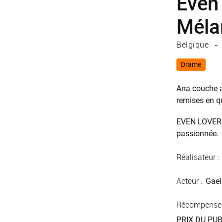
Even 
Méla
Belgique
Drame
Ana couche a
remises en qu
EVEN LOVERS 
passionnée.
Réalisateur :
Acteur :
Gael
Récompense
PRIX DU PUBL