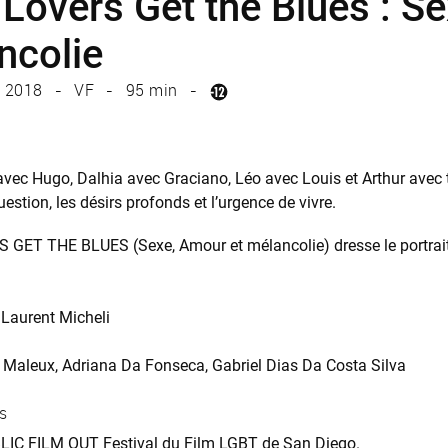
Lovers Get the Blues : S
ncolie
2018
VF
95 min
vec Hugo, Dalhia avec Graciano, Léo avec Louis et Arthur avec t
estion, les désirs profonds et l’urgence de vivre.
GET THE BLUES (Sexe, Amour et mélancolie) dresse le portrait
Laurent Micheli
 Maleux
Adriana Da Fonseca
Gabriel Dias Da Costa Silva
s
IC FILM OUT Festival du Film LGBT de San Diego.