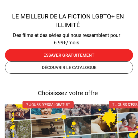
LE MEILLEUR DE LA FICTION LGBTQ+ EN
ILLIMITÉ
Des films et des séries qui nous ressemblent pour
6.99€/mois
ESSAYER GRATUITEMENT
DÉCOUVRIR LE CATALOGUE
Choisissez votre offre
7 JOURS D'ESSAI GRATUIT
7 JOURS D'ESS