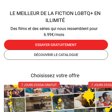
LE MEILLEUR DE LA FICTION LGBTQ+ EN
ILLIMITÉ
Des films et des séries qui nous ressemblent pour
6.99€/mois
ESSAYER GRATUITEMENT
DÉCOUVRIR LE CATALOGUE
Choisissez votre offre
7 JOURS D'ESSAI GRATUIT
7 JOURS D'ESS