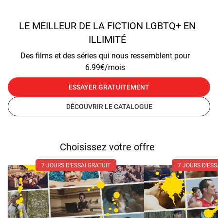
LE MEILLEUR DE LA FICTION LGBTQ+ EN
ILLIMITÉ
Des films et des séries qui nous ressemblent pour
6.99€/mois
ESSAYER GRATUITEMENT
DÉCOUVRIR LE CATALOGUE
Choisissez votre offre
7 JOURS D'ESSAI GRATUIT
7 JOURS D'ESS